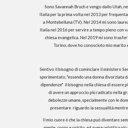
Sono Savannah Bruch e vengo dallo Utah, negl
Italia per la prima volta nel 2013 per frequent
a Montebelluna (TV). Nel 2014 mi sono laurea
Italia nel 2016 per servire a tempo pieno con var
chiesa evangelica. Nel 2019 mi sono trasferi
Torino, dove ho conosciuto mio marito e
Sentivo il bisogno di cominciare il ministero S
sperimentato, "essendo una donna divorziata da 
dipendenze" il bisogno nella chiesa di essere pi
di avere un approccio più radicato nella gr
debolezze umane, specialmente con le doma
presentare riguardo la sessualità mentr
Il mio cuore è che la chiesa può diventare sem
mente, corpo e spirito, ed avere un'ottica pi