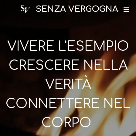
Vai
SENZA VERGOGNA
al
contenuto
principale
VIVERE L'ESEMPIO
CRESCERE NELLA
VERITÀ
CONNETTERE NEL
CORPO