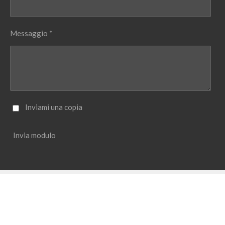
Messaggio *
Inviami una copia
Invia modulo
© 2024 - 2026 Senza Vergogna
Fornito da
Webador